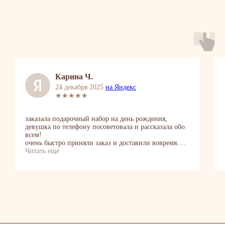
[ОТЗЫВЫ]
Свежие букеты и сервис, к которому хочется возвращаться
Покупатели о нас
4.8 ★
| более 1000 отзывов
Яндекс 4,9
2GIS 4,8
Оплата
Наличными при получении
Карина Ч.
Банковским переводом
24 декабря 2025
на Яндекс
(Сбербанк| Тинькофф)
★★★★★
По ссылке онлайн
(Visa, Mastercard, МИР, Apple|,
заказала подарочный набор на день рождения,
Google|, Samsung Pay)
девушка по телефону посоветовала и рассказала обо
всем!
На расчетный счет
очень быстро приняли заказ и доставили вовремя.
(при оплате от юр. лица)
приятный подарок на день рождения, советую!
Читать ещё
все выполнено очень аккуратно и красиво😍