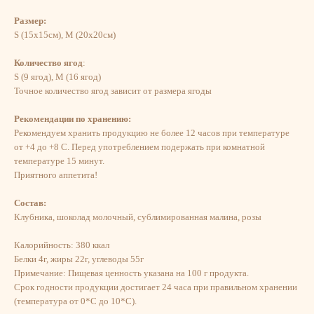
Размер:
S (15х15см), M (20х20см)
Количество ягод
:
S (9 ягод), M (16 ягод)
Точное количество ягод зависит от размера ягоды
Рекомендации по хранению:
Рекомендуем хранить продукцию не более 12 часов при температуре
от +4 до +8 С. Перед употреблением подержать при комнатной
температуре 15 минут.
​Приятного аппетита!
Состав:
Клубника, шоколад молочный, сублимированная малина, розы
Калорийность: 380 ккал
Белки 4г, жиры 22г, углеводы 55г
Примечание: Пищевая ценность указана на 100 г продукта.
Срок годности продукции достигает 24 часа при правильном хранении
(температура от 0*С до 10*С).