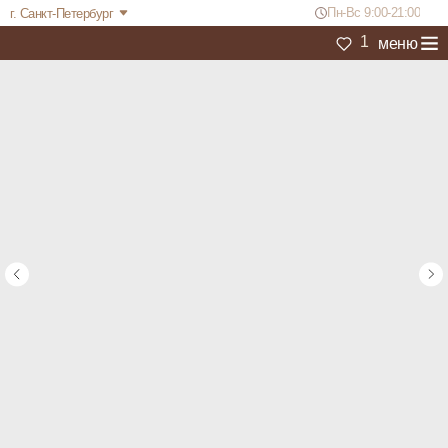
Пн-Вс 9:00-21:00
г. Санкт-Петербург
1
меню
Корпоративным
Каталог
Повод
Акции
Отзывы
Покупателям
клиентам