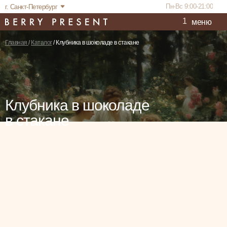
Пн-Вс 9:00-21:00
г. Санкт-Петербург
1
меню
Главная
/
Каталог
/ Клубника в шоколаде в стакане
Клубника в шоколаде
в стакане
Корпоративным
Каталог
Повод
Акции
Отзывы
Покупателям
клиентам