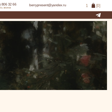
) 806 32 66
berrypresent@yandex.ru
1
[0]
ть звонок