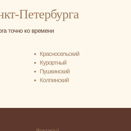
нкт-Петербурга
га точно ко времени
Красносельский
Курортный
Пушкинский
Колпинский
[Контакты]