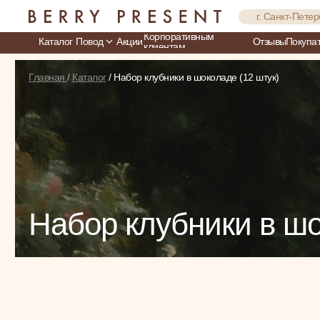
г. Санкт-Петер
Корпоративным
Каталог
Повод
Акции
Отзывы
Покупа
клиентам
Главная
/
Каталог
/ Набор клубники в шоколаде (12 штук)
Набор клубники в ш
меню