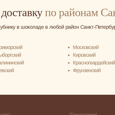
 доставку
по районам Са
убнику в шоколаде в любой район Санкт-Петербур
риморский
Московский
ыборгский
Кировский
алининский
Красногвардейский
евский
Фрунзенский
талог]
[Покупателям]