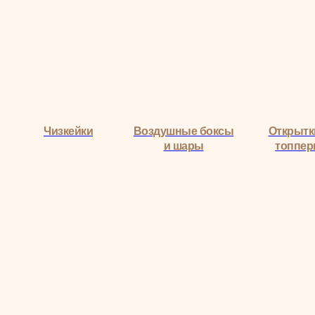
Чизкейки
Воздушные боксы
Открытк
и шары
топпе