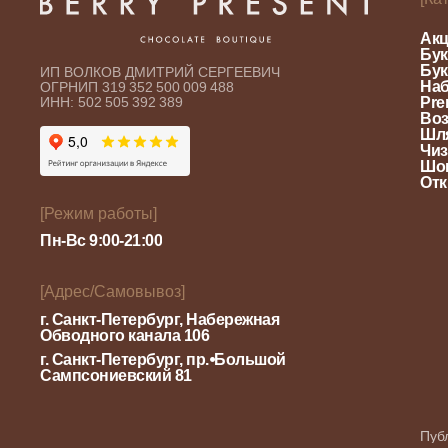
Акц
Бук
Бук
ИП ВОЛКОВ ДМИТРИЙ СЕРГЕЕВИЧ
Наб
ОГРНИП 319 352 500 009 488
ИНН: 502 505 392 389
Pre
Воз
Шл
Чиз
Шок
Отк
[Режим работы]
Пн-Вс 9:00-21:00
[Адрес/Самовывоз]
г. Санкт-Петербург, Набережная
Обводного канала 106
г. Санкт-Петербург, пр.⦁Большой
Сампсониевский 81
Пуб