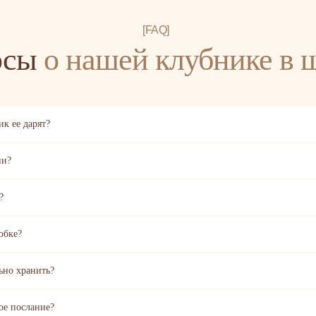
[FAQ]
осы
о нашей клубнике в 
к ее дарят?
ии?
?
обке?
ьно хранить?
ое послание?