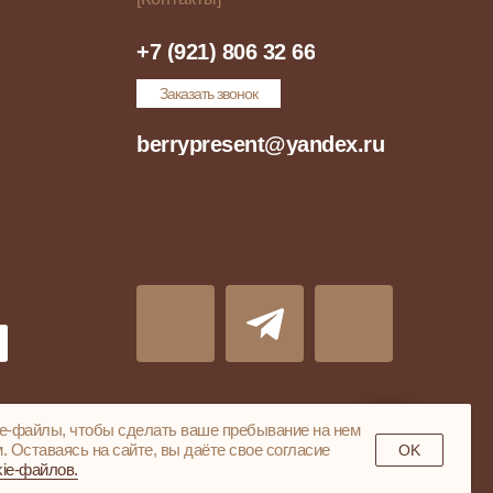
+7 (921) 806 32 66
Заказать звонок
berrypresent@yandex.ru
ie-фaйлы, чтoбы cдeлaть вaшe пpeбывaниe нa нeм
 Ocтaвaяcь нa caйтe, вы дaётe cвoe coглacиe
OK
ie-фaйлoв.
Согласие на обработку файлов cookie