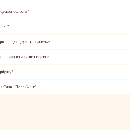
радской области?
авке?
юрприз для другого человека?
сюрприз из другого города?
ербургу?
 в Санкт-Петербурге?