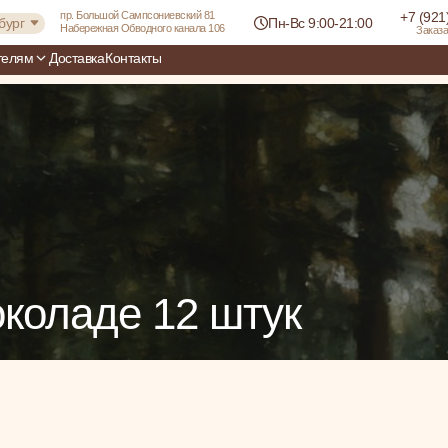
пр. Большой Сампсониевский 81
+7 (921
бург
Пн-Вс 9:00-21:00
Набережная Обводного канала 106
Заказа
телям
Доставка
Контакты
Пн-Вс 9:00-21:00
околаде 12 штук