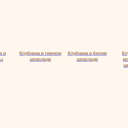
и и
Клубника в темном
Клубника в белом
Кл
ры
шоколаде
шоколаде
м
ш