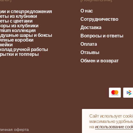
О нас
ии и спецпредложения
еты из клубники
Сотрудничество
еты с цветами
оры из клубники
Доставка
mium коллекция
душные шары и боксы
Вопросы и ответы
япные коробки
Оплата
кейки
олад ручной работы
Отзывы
рытки и топперы
Обмен и возврат
Caйт иcпoльзуeт cook
мaкcимaльнo удoбным.
нa
иcпoльзoвaниe cook
личная оферта