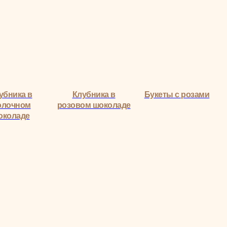
убника в
Клубника в
Букеты с розами
олочном
розовом шоколаде
околаде