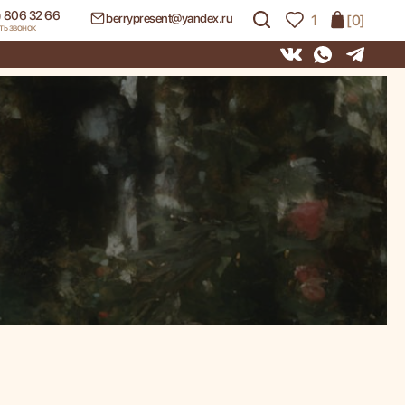
) 806 32 66
berrypresent@yandex.ru
1
[0]
ть звонок