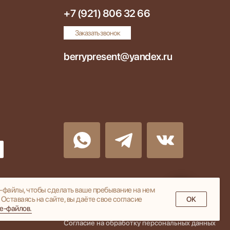
+7 (921) 806 32 66
Заказать звонок
berrypresent@yandex.ru
e-фaйлы, чтoбы cдeлaть вaшe пpeбывaниe нa нeм
Ocтaвaяcь нa caйтe, вы дaётe cвoe coглacиe
OK
ie-фaйлoв.
Согласие на обработку файлов cookie
Согласие на обработку персональных данных