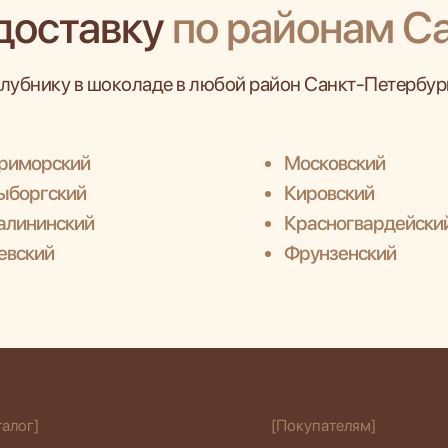
доставку
по районам С
лубнику в шоколаде в любой район Санкт-Петербург
риморский
Московский
ыборгский
Кировский
алининский
Красногвардейски
евский
Фрунзенский
талог]
[Покупателям]