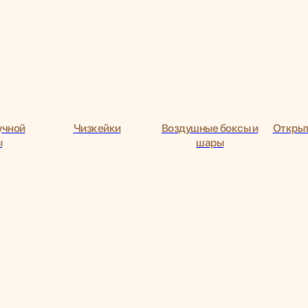
учной
Чизкейки
Воздушные боксы и
Открыт
ы
шары