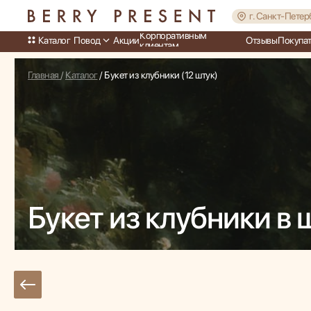
г. Санкт-Петер
Корпоративным
Каталог
Повод
Акции
Отзывы
Покупа
клиентам
Главная
/
Каталог
/ Букет из клубники (12 штук)
Букет из клубники в 
меню