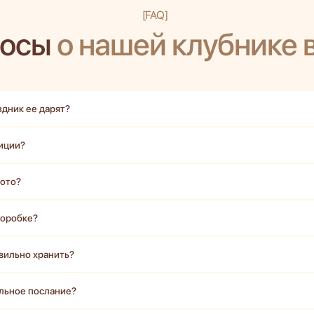
[FAQ]
росы
о нашей клубнике 
здник ее дарят?
иции?
фото?
коробке?
авильно хранить?
альное послание?