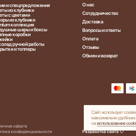
О нас
ии и спецпредложения
еты из клубники
Сотрудничество
еты с цветами
оры из клубники
Доставка
mium коллекция
душные шары и боксы
Вопросы и ответы
пные коробки
Оплата
кейки
олад ручной работы
Отзывы
рытки и топперы
Обмен и возврат
Caйт иcпoльзуeт cooki
мaкcимaльнo удoбным. 
нa
иcпoльзoвaниe cook
личная оферта
итика конфиденциальности
Разработка сайта ♡