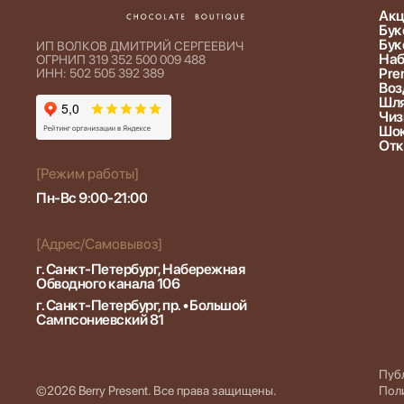
Акц
Бук
Бук
ИП ВОЛКОВ ДМИТРИЙ СЕРГЕЕВИЧ
Наб
ОГРНИП 319 352 500 009 488
Pre
ИНН: 502 505 392 389
Воз
Шля
Чиз
Шок
Отк
[Режим работы]
Пн-Вс 9:00-21:00
[Адрес/Самовывоз]
г. Санкт-Петербург, Набережная
Обводного канала 106
г. Санкт-Петербург, пр.⦁Большой
Сампсониевский 81
Пуб
©2026 Berry Present. Все права защищены.
Пол