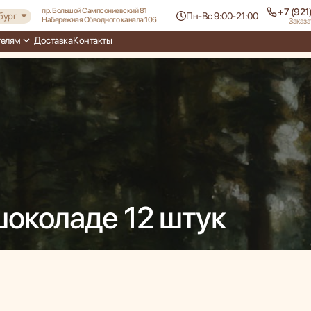
пр. Большой Сампсониевский 81
+7 (921
бург
Пн-Вс 9:00-21:00
Набережная Обводного канала 106
Заказа
телям
Доставка
Контакты
Пн-Вс 9:00-21:00
шоколаде 12 штук