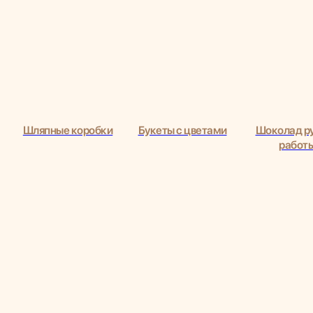
я
Шляпные коробки
Букеты с цветами
Шоколад р
работ