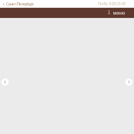
Пн-Вс 9:00-21:00
г. Санкт-Петербург
1
меню
Корпоративным
Каталог
Повод
Акции
Отзывы
Покупателям
клиентам