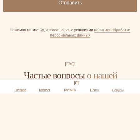
Отправить
Нажимая на кнопку, я соглашаюсь с условиями
политики обработки
персональных данных
[FAQ]
Частые вопросы
о нашей
клубнике в шоколаде
[0]
Главная
Каталог
Корзина
Поиск
Бонусы
Можно ли заказать индивидуальный дизайн композиции?
Кому подойдет клубника в шоколаде и на какой праздник
ее дарят?