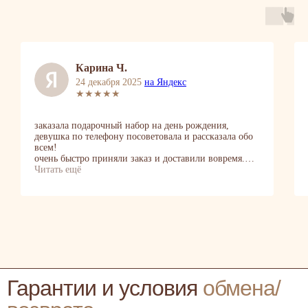
[ОТЗЫВЫ]
Свежие букеты и сервис, к которому хочется возвращаться
Покупатели о нас
4.8 ★
| более 1000 отзывов
Яндекс 4,9
2GIS 4,8
Оплата
Наличными при получении
Карина Ч.
Банковским переводом
24 декабря 2025
на Яндекс
(Сбербанк| Тинькофф)
★★★★★
По ссылке онлайн
(Visa, Mastercard, МИР, Apple|,
заказала подарочный набор на день рождения,
Google|, Samsung Pay)
девушка по телефону посоветовала и рассказала обо
всем!
На расчетный счет
очень быстро приняли заказ и доставили вовремя.
(при оплате от юр. лица)
приятный подарок на день рождения, советую!
Читать ещё
все выполнено очень аккуратно и красиво😍
Гарантии и условия
обмена/